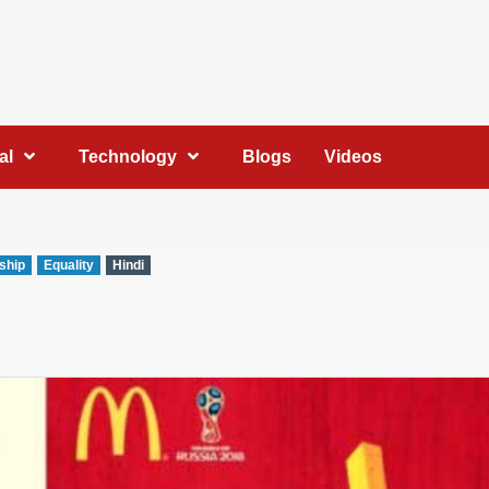
al
Technology
Blogs
Videos
ship
Equality
Hindi