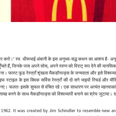
कार करो।’ स्व. धीरूभाई अंबानी के इस अनुभव-सद्ध कथन का आशय है- अनू
चते हैं, जिनके पास अपने सोच, अपने स्वप्न को विराट् रूप देने की मानसि
रहना। फास्ट फूड रेस्त्राँ शृंखला मैकडॉनल्ड्स के जन्मदाता और इसे विश्वव्य
 स्टाइल के इस क्विक सर्विस रेस्त्राँ की दो सगे भाइयों रिचर्ड और मौ
हो गए। फलतः इसके सुफल से वंचित रहे। एक साधारण पर अत्यंत महत्त्वाकांक
ामह बनने के साथ मैकडॉनल्ड्स को विश्वव्यापी बनाने का श्रेय जुटाया। 
1962. It was created by Jim Schindler to resemble new ar