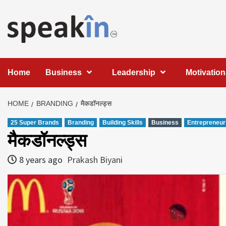
Skip
to
content
LEARN WITH SPEAKIN EXPERTS
Home
Business
Leadership
Motivation
HOME
BRANDING
मैकडॉनल्ड्स
25 Super Brands
Branding
Building Skills
Business
Entrepreneur
मैकडॉनल्ड्स
8 years ago
Prakash Biyani