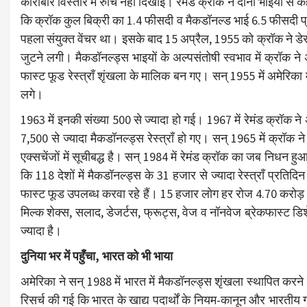
कारोबार विस्तार में रुचि नहीं दिखाई। रेमंड क्रॉक ने दोनों भाइयों से 
कि क्रॉक कुल बिक्री का 1.4 फीसदी व मैकडॉनल्ड भाई 6.5 फीसदी प्र
पहला संयुक्त वेंचर था। इसके बाद 15 अप्रैल, 1955 को क्रॉक ने डेस ले
जुटने लगी। मैकडॉनल्ड्स भाइयों के अल्पसंतोषी स्वभाव में क्रॉक न
फास्ट फूड रेस्त्राँ शृंखला के मालिक बन गए। सन् 1955 में अमेरिका
लगे।
1963 में इनकी संख्या 500 से ज्यादा हो गई। 1967 में रेमंड क्रॉक ने 
7,500 से ज्यादा मैकडॉनल्ड्स रेस्त्राँ हो गए। सन् 1965 में क्रॉक
एक्सचेंजों में सूचीबद्ध है। सन् 1984 में रेमंड क्रॉक का जब निधन हु
कि 118 देशों में मैकडॉनल्ड्स के 31 हजार से ज्यादा रेस्त्राँ प्रत
फास्ट फूड उपलब्ध करवा रहे हैं। 15 हजार लोग हर रोज 4.70 करोड़ लोगों 
मिल्क शेक्स, सलाद, डेजर्टस, फ्रूट्स, वेज व नॉनवेज ब्रेकफास्ट 
ज्यादा है।
दुनिया भर में पहुँचा, भारत को भी भाया
अमेरिका ने सन् 1988 में भारत में मैकडॉनल्ड्स शृंखला स्थापित कर
रिसर्च की गई कि भारत के खाद्य पदार्थों के नियम-कानून और भारतीय ग्